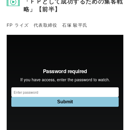
「ＦＰとして成功するための集客戦
略」【前半】
FP ライズ 代表取締役 石塚 駿平氏
会員一覧
会員・セミナー参加者の声
FP向記事
会員専用