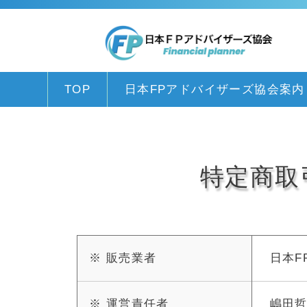
TOP
日本FPアドバイザーズ協会案内
特定商取
※ 販売業者
日本F
※ 運営責任者
嶋田