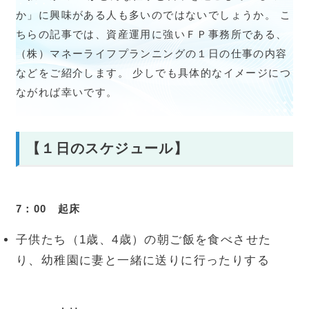
か」に興味がある人も多いのではないでしょうか。 こ
ちらの記事では、資産運用に強いＦＰ事務所である、
（株）マネーライフプランニングの１日の仕事の内容
などをご紹介します。 少しでも具体的なイメージにつ
ながれば幸いです。
会員一覧
【１日のスケジュール】
会員・セミナー参加者の声
FP向記事
7：00 起床
会員専用
子供たち（1歳、4歳）の朝ご飯を食べさせた
り、幼稚園に妻と一緒に送りに行ったりする